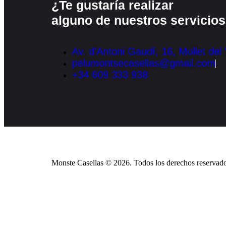
¿Te gustaría realizar
alguno de nuestros servicio
Av. d'Antoni Gaudí, 16, Mollet del 
pelumontsecasellas@gmail.com
+34 609 333 938
Monste Casellas © 2026. Todos los derechos reservado